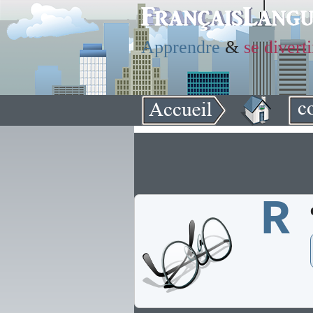
Apprendre
&
se diverti
R