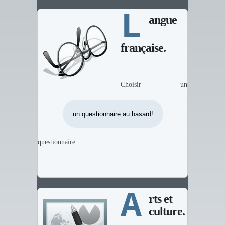
L
angue
française.
Choisir un
questionnaire
A
rts et
culture.